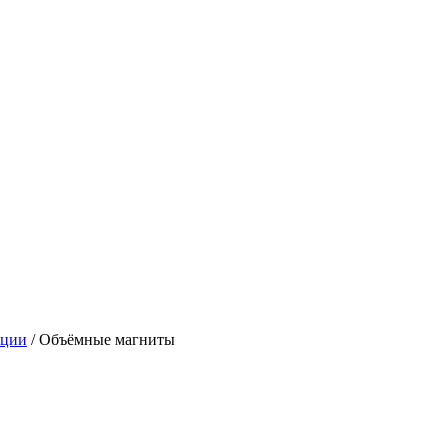
кции
/
Объёмные магниты