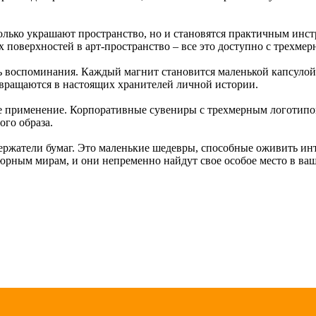
олько украшают пространство, но и становятся практичным инс
поверхностей в арт-пространство – все это доступно с трехме
ь воспоминания. Каждый магнит становится маленькой капсулой 
вращаются в настоящих хранителей личной истории.
е применение. Корпоративные сувениры с трехмерным логотипом
го образа.
 держатели бумаг. Это маленькие шедевры, способные оживить и
юрным мирам, и они непременно найдут свое особое место в ва