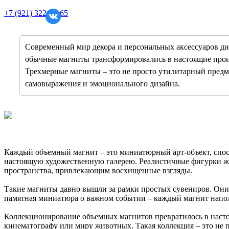
+7 (921) 322-61-65
Современный мир декора и персональных аксессуаров дик
обычные магниты трансформировались в настоящие прои
Трехмерные магниты – это не просто утилитарный предме
самовыражения и эмоционального дизайна.
Каждый объемный магнит – это миниатюрный арт-объект, спос
настоящую художественную галерею. Реалистичные фигурки жи
пространства, привлекающим восхищенные взгляды.
Такие магниты давно вышли за рамки простых сувениров. Они
памятная миниатюра о важном событии – каждый магнит напо
Коллекционирование объемных магнитов превратилось в настоя
кинематографу или миру животных. Такая коллекция – это не п