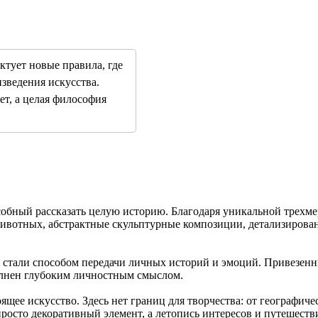
тует новые правила, где
зведения искусства.
т, а целая философия
обный рассказать целую историю. Благодаря уникальной трехме
вотных, абстрактные скульптурные композиции, детализирован
 стали способом передачи личных историй и эмоций. Привезенн
лнен глубоким личностным смыслом.
щее искусство. Здесь нет границ для творчества: от географич
росто декоративный элемент, а летопись интересов и путешестви