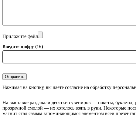
Введите цифру (21)
Отправить
Приложите файл
Нажимая на кнопку, вы даете согласие на обработку перс
Введите цифру (16)
Отправить
Нажимая на кнопку, вы даете согласие на обработку персональ
На выставке раздавали десятки сувениров — пакеты, буклеты,
прозрачной смолой — их хотелось взять в руки. Некоторые пос
магнит стал самым запоминающимся элементом всей презента