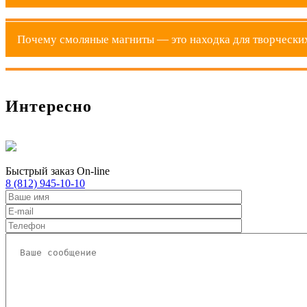
Почему смоляные магниты — это находка для творчески
Смоляные магниты — это настоящие миниатюрные вселенн
и украшением, и функциональным предметом. Используя 
от нежных сухоцветов до мельчайших блесток и миниатю
Каждый такой магнит — это настоящий шедевр ручной р
Интересно
самовыражения. Хотите создать магнит с частичкой мор
защиту от влаги и царапин, а также простоту в обслужив
Быстрый заказ On-line
8 (812) 945-10-10
Быстрый заказ On-line
8 (812) 945-10-10
Приложите файл