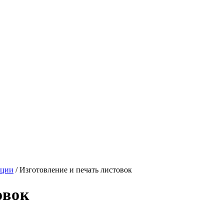
кции
/
Изготовление и печать листовок
овок